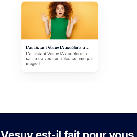
L'assistant Vesuv IA accélère la 
saisie de vos contrôles comme par 
L'assistant Vesuv IA accélère la 
magie !
saisie de vos contrôles comme par 
magie !
Vesuv est-il fait pour vous 