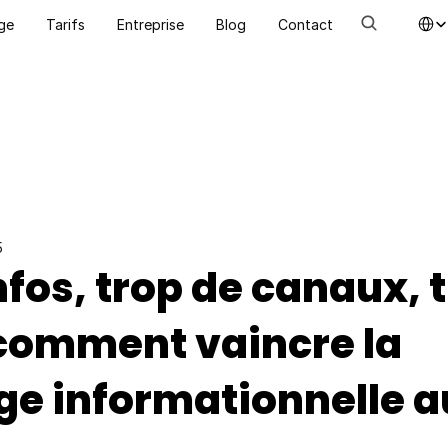
Select La
ge
Tarifs
Entreprise
Blog
Contact
5
nfos, trop de canaux, t
 comment vaincre la 
e informationnelle au