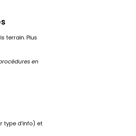
és
 terrain. Plus 
procédures en 
type d’info) et 