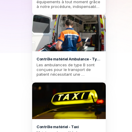
équipements à tout moment grâce 
à notre procédure, indispensable 
pour les ambulanciers soucieux 
de la fiabilité de leur équipement.
Contrôle matériel Ambulance - Type 
B
Les ambulances de type B sont 
conçues pour le transport de 
patient nécessitant une 
surveillance et des premiers soins. 
Maintenez la qualité de vos 
équipements grâce à notre 
procédure, indispensable pour les 
ambulanciers soucieux de la 
fiabilité de leur équipement.
Contrôle matériel - Taxi