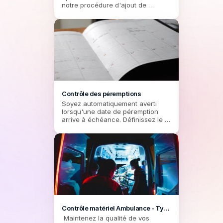
notre procédure d'ajout de 
carburant, garantissant une 
gestion efficace des ressources 
pour les ambulanciers en mission. 
Contrôle des péremptions
Soyez automatiquement averti 
lorsqu'une date de péremption 
arrive à échéance. Définissez le 
délai d'anticipation d'alerte. 
Positionnez les dates de vos kits 
médicaux et de tout matériel 
périssable, quel que soit le 
véhicule
Contrôle matériel Ambulance - Type 
A
 Maintenez la qualité de vos 