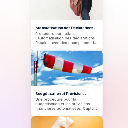
Automatisation des Déclarations 
Fiscales
Procédure permettant 
l'automatisation des déclarations 
fiscales avec des champs pour les 
informations essentielles, les 
documents justificatifs, et les 
choix multiples pour les types de 
revenus.
Budgétisation et Prévisions 
Automatisées
Une procédure pour la 
budgétisation et les prévisions 
financières automatisées. Capture 
des données clés pour fournir une 
vue d'ensemble des finances 
actuelles, des dépenses, et des 
revenus projetés.