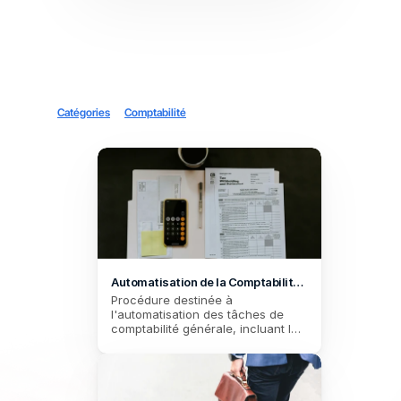
Catégories
Comptabilité
Automatisation de la Comptabilité 
Generale
Procédure destinée à 
l'automatisation des tâches de 
comptabilité générale, incluant la 
gestion des factures, l'évaluation 
des performances financières et 
la gestion des documents 
justificatifs.