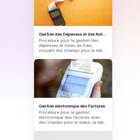
Gestion des Dépenses et des Notes 
de Frais
Procédure pour la gestion des 
dépenses et notes de frais, 
incluant des champs pour la date, 
la description, le montant et des 
documents justificatifs. Éléments 
essentiels pour le suivi financier.
Gestion electronique des Factures
Procédure pour la gestion 
électronique des factures avec 
des champs pour le statut, la date 
limite, les détails du fournisseur, le 
montant total, et le statut de 
paiement.