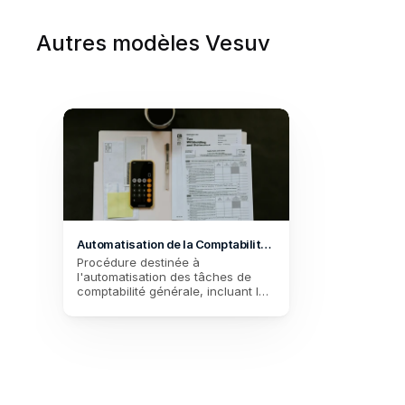
Autres modèles Vesuv
Automatisation de la Comptabilité 
Generale
Procédure destinée à 
l'automatisation des tâches de 
comptabilité générale, incluant la 
gestion des factures, l'évaluation 
des performances financières et 
la gestion des documents 
justificatifs.