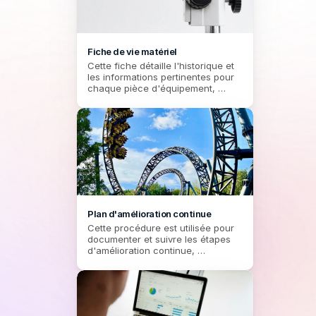
Fiche de vie matériel
Cette fiche détaille l'historique et 
les informations pertinentes pour 
chaque pièce d'équipement, 
permettant un suivi précis depuis 
la réception jusqu'à la réforme, 
incluant les données de garantie, 
les interventions et les contrats de 
maintenance.
Plan d'amélioration continue
Cette procédure est utilisée pour 
documenter et suivre les étapes 
d'amélioration continue, 
notamment en identifiant les non-
conformités, en analysant leurs 
causes, et en mettant en œuvre 
des actions correctives. Il permet 
également d'évaluer l'efficacité de 