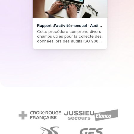
ces actions.
Rapport d'activité mensuel - Audit 
ISO 9001
Cette procédure comprend divers 
champs utiles pour la collecte des 
données lors des audits ISO 9001, 
y compris la date de l'audit, le type 
d'audit, les observations et les 
scores de conformité. Il est 
structuré pour être facile à remplir 
tout en offrant toutes les 
fonctionnalités requises pour une 
gestion efficace de l'audit.