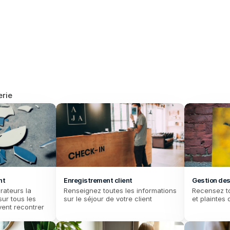
efficace de l'hôtellerie. Simplifi
erie
nt
Enregistrement client
Gestion des
rateurs la 
Renseignez toutes les informations 
Recensez to
sur tous les 
sur le séjour de votre client
et plaintes 
vent recontrer