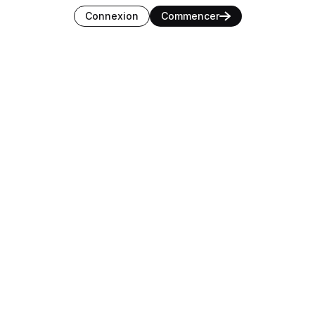
uage
Connexion
Commencer
z votre 
toute 
res prêts à l'emploi pour une gestion 