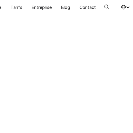
Select Lang
e
Tarifs
Entreprise
Blog
Contact
Hôtellerie
Organise
hôtel
 en 
sérénité
Découvrez nos modèles de procédu