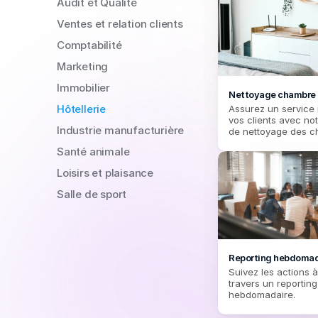
Audit et Qualité
Ventes et relation clients
Comptabilité
Marketing
Immobilier
Nettoyage chambre
Hôtellerie
Assurez un service 
vos clients avec no
Industrie manufacturière
de nettoyage des c
garantissant un env
Santé animale
accueillant
Loisirs et plaisance
Salle de sport
Reporting hebdomad
Suivez les actions à 
travers un reporting 
hebdomadaire.