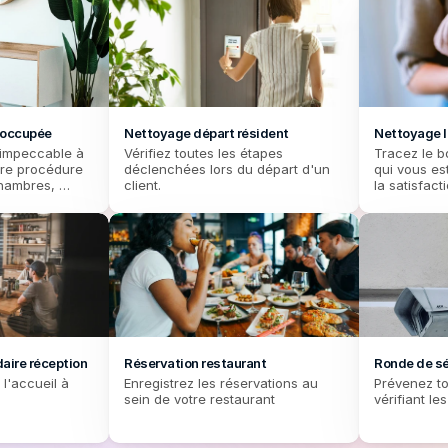
 occupée
Nettoyage départ résident
Nettoyage l
impeccable à 
Vérifiez toutes les étapes 
Tracez le b
tre procédure 
déclenchées lors du départ d'un 
qui vous est
hambres, 
client.
la satisfact
ironnement 
aire réception
Réservation restaurant
Ronde de sé
l'accueil à 
Enregistrez les réservations au 
Prévenez to
sein de votre restaurant
vérifiant les