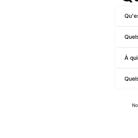
Qu'e
Quel
À qu
Quel
No