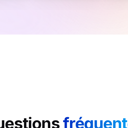
estions 
fréquen