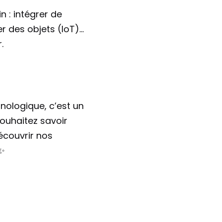
 : intégrer de 
r des objets (IoT)… 
.
nologique, c’est un 
ouhaitez savoir 
ouvrir nos 
 ✨