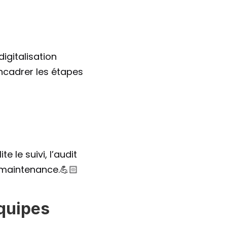
gitalisation 
ncadrer les étapes 
e
 le suivi, l’audit 
u maintenance.💪🏻
équipes