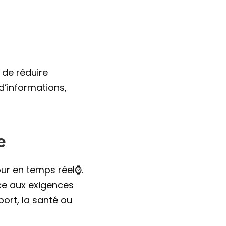
de réduire 
’informations, 
e
r en temps réel⌚️. 
ce aux exigences 
rt, la santé ou 