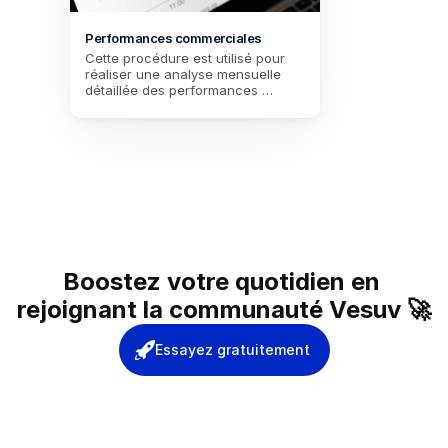
Performances commerciales
Cette procédure est utilisé pour 
réaliser une analyse mensuelle 
détaillée des performances 
commerciales, enregistrant les 
ventes totales, les transactions, et 
le feedback client. Il aide à évaluer 
la satisfaction client et à définir 
des objectifs précis pour le mois 
suivant, tout en identifiant les 
domaines d'amélioration.
Boostez votre quotidien en 
rejoignant la communauté Vesuv 🚀
Essayez gratuitement