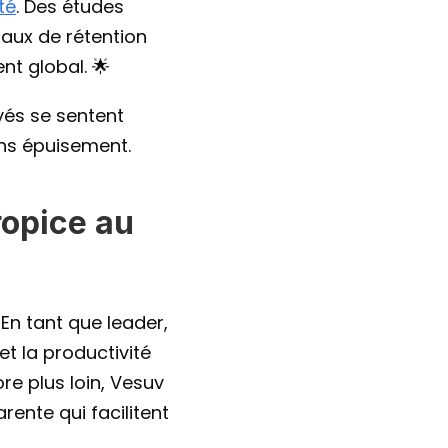
té
. Des études 
aux de rétention 
t global. 🌟
és se sentent 
ans épuisement.
opice au 
n tant que leader, 
et la productivité 
e plus loin, Vesuv 
nte qui facilitent 