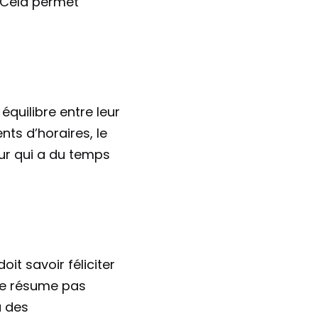
Cela permet 
équilibre entre leur 
ts d’horaires, le 
eur qui a du temps 
doit savoir féliciter 
 se résume pas 
 des 