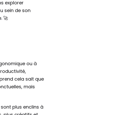
s explorer 
 sein de son 
. 🚀
rgonomique ou à 
oductivité, 
end cela sait que 
nctuelles, mais 
sont plus enclins à 
, plus créatifs et 