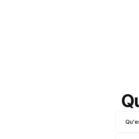
Qu
Qu'e