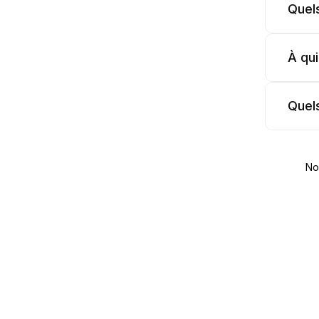
Quel
À qu
Quel
No