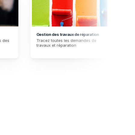
Gestion des travaux de réparation
Habit
meubl
 des 
Tracez toutes les demandes de 
Vous
travaux et réparation
la co
vérif
indi