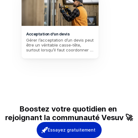
Acceptation d’un devis
Gérer l’acceptation d’un devis peut 
être un véritable casse-tête, 
surtout lorsqu’il faut coordonner 
plusieurs parties prenantes. Entre 
les délais de réponse à respecter, 
le choix du prestataire et la 
nécessité de conserver une trace 
formelle, les risques d’erreurs ou 
d’oubli sont nombreux. Grâce à 
une signature électronique 
intégrée, cette procédure simplifie 
le processus et sécurise chaque 
étape. Plus de pertes de temps 
avec des échanges interminables : 
Boostez votre quotidien en 
tout est centralisé, fluide et 
conforme aux attentes des 
rejoignant la communauté Vesuv 🚀
utilisateurs.
Essayez gratuitement